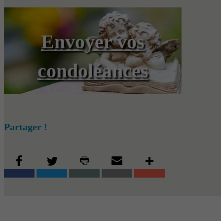
Envoyer vos
condoléances
Partager !