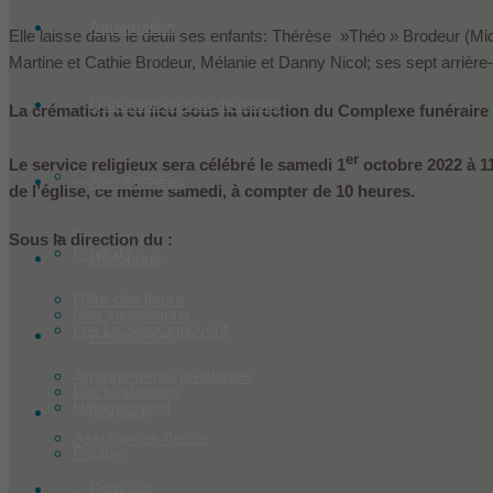
Aquamation
Elle laisse dans le deuil ses enfants: Thérèse »Théo » Brodeur (Mic
Martine et Cathie Brodeur, Mélanie et Danny Nicol; ses sept arrière
Quoi faire en cas de décès
La crémation a eu lieu sous la direction du Complexe funéraire
er
Le service religieux sera célébré le samedi 1
octobre 2022 à 11
Condoléances
Nos services
de l’église, ce même samedi, à compter de 10 heures.
Faire un don
Sous la direction du :
Produits
Historique
Offrir des fleurs
Nos installations
Les Le Sieur innovent
Ressources
Arrangements préalables
Les fondateurs
Hébergement
Contact
Assurances décès
Équipe
Français