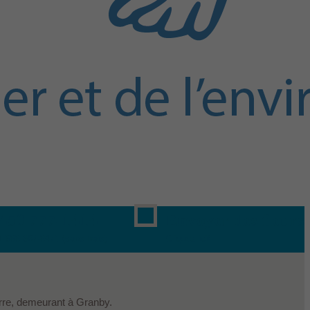
450 777-1414
Envoyer des fleurs
1 888 367-8471 (sans frais)
Cliquez ici!
erre, demeurant à Granby.