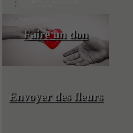
Évaluation des services Le Sieur
Dans les médias
English
(
Anglais
)
Faire un don
Envoyer des fleurs