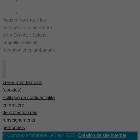
English
(
Anglais
)
Nous offrons tous les
services sous un même
toit à Granby : Salons,
chapelle, salle de
réception et columbarium.
Gérer mes témoins
(cookies)
Politique de confidentialité
en matière
de protection des
renseignements
personnels
© Complexe funéraire LeSieur 2023.
Création de site Internet