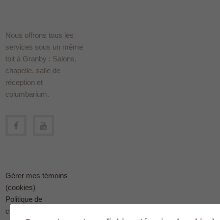
Nous offrons tous les
services sous un même
toit à Granby : Salons,
chapelle, salle de
réception et
columbarium.
Gérer mes témoins
(cookies)
Politique de
confidentialité en