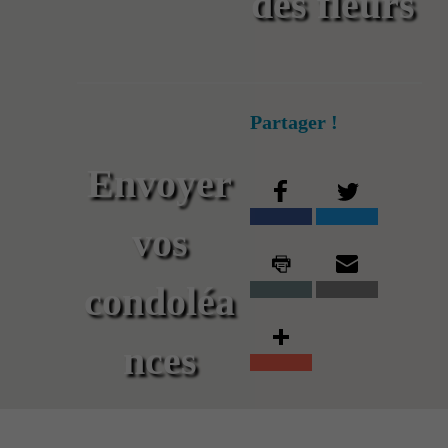
des fleurs
Partager !
Envoyer
vos
condoléa
nces