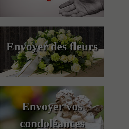
Envoyer des fleurs
Envoyer vos
condoléances