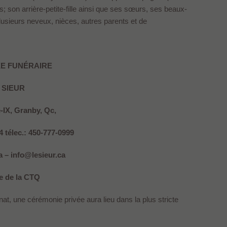
; son arrière-petite-fille ainsi que ses sœurs, ses beaux-
lusieurs neveux, nièces, autres parents et de
E FUNÉRAIRE
 SIEUR
e-IX, Granby, Qc,
4 télec.: 450-777-0999
 – info@lesieur.ca
 de la CTQ
t, une cérémonie privée aura lieu dans la plus stricte