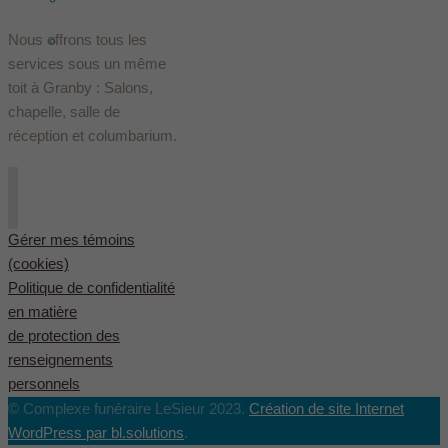
Nous offrons tous les
English
(
Anglais
)
services sous un même
toit à Granby : Salons,
chapelle, salle de
réception et columbarium.
Gérer mes témoins
(cookies)
Politique de confidentialité
en matière
de protection des
renseignements
personnels
© Complexe funéraire LeSieur 2023.
Création de site Internet
WordPress par bl.solutions
.