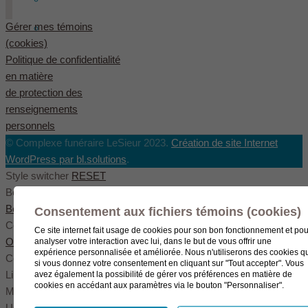
Gérer mes témoins
English
(
Anglais
)
(cookies)
Politique de confidentialité
en matière
de protection des
renseignements
personnels
© Complexe funéraire LeSieur 2023.
Création de site Internet
WordPress par bl.solutions
.
Style switcher
RESET
Body styles
Boxed
Wide
Fullwide
Consentement aux fichiers témoins (cookies)
Color scheme
Ce site internet fait usage de cookies pour son bon fonctionnement et pou
Original
Blue
Green
analyser votre interaction avec lui, dans le but de vous offrir une
expérience personnalisée et améliorée. Nous n'utiliserons des cookies q
Color settings
si vous donnez votre consentement en cliquant sur "Tout accepter". Vous
Link color
avez également la possibilité de gérer vos préférences en matière de
cookies en accédant aux paramètres via le bouton "Personnaliser".
Menu color
User color