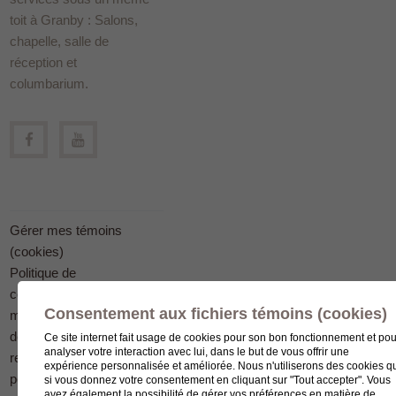
toit à Granby : Salons,
chapelle, salle de
réception et
columbarium.
Gérer mes témoins
(cookies)
Politique de
confidentialité en
Consentement aux fichiers témoins (cookies)
matière
de protection des
Ce site internet fait usage de cookies pour son bon fonctionnement et pou
analyser votre interaction avec lui, dans le but de vous offrir une
renseignements
expérience personnalisée et améliorée. Nous n'utiliserons des cookies q
personnels
si vous donnez votre consentement en cliquant sur "Tout accepter". Vous
avez également la possibilité de gérer vos préférences en matière de