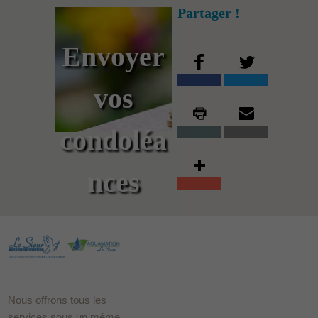
Partager !
Envoyer
vos
condoléa
nces
Nous offrons tous les
services sous un même