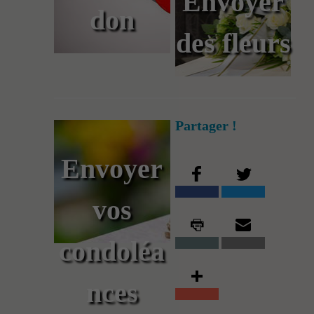
Envoyer
don
des fleurs
Partager !
Envoyer
vos
condoléa
nces