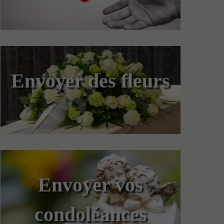
Envoyer des fleurs
Envoyer vos
condoléances