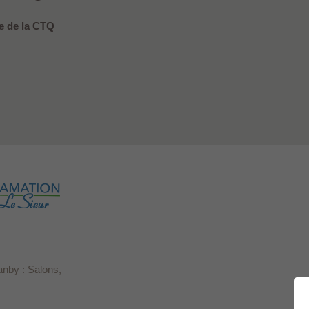
 de la CTQ
anby : Salons,