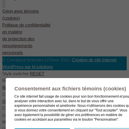
Gérer mes témoins
English
(
Anglais
)
(cookies)
Politique de confidentialité
en matière
de protection des
renseignements
personnels
© Complexe funéraire LeSieur 2023.
Création de site Internet
WordPress par bl.solutions
.
Style switcher
RESET
Body styles
Boxed
Wide
Fullwide
Consentement aux fichiers témoins (cookies)
Color scheme
Ce site internet fait usage de cookies pour son bon fonctionnement et pou
Original
Blue
Green
analyser votre interaction avec lui, dans le but de vous offrir une
expérience personnalisée et améliorée. Nous n'utiliserons des cookies q
Color settings
si vous donnez votre consentement en cliquant sur "Tout accepter". Vous
Link color
avez également la possibilité de gérer vos préférences en matière de
cookies en accédant aux paramètres via le bouton "Personnaliser".
Menu color
User color