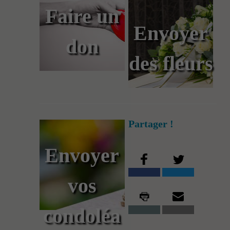
Faire un
Envoyer
don
des fleurs
Partager !
Envoyer
vos
condoléa