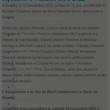
Aquamation
À Granby, le 13 novembre 2022, à l’âge de 71 ans, est décédé M.
Richard Chaussé, époux de Mme Pierrette Morin, demeurant à
Granby.
Quoi faire en cas de décès
Outre son épouse Pierrette, il laisse dans le deuil ses enfants:
Christine et Christian Chaussé (Stéphanie McCaughan); les
Condoléances
Nos services
enfants de son épouse: Claudia (Kevin Therrien) et Mélissa
Lachance (Michaël Lequin); les petits-enfants: Claudia Chaussé
Faire un don
Produits
(Justin Messier), Méria Chaussé (Olivier Allard), Amandine
Historique
Therrien, Ayden et Lyvia Lequin; ses arrière-petits-enfants:
Offrir des fleurs
Emrick, Maddyson et Charlie-Rose; sa sœur: Christiane
Nos installations
Les Le Sieur innovent
Chaussé; son demi-frère: Daniel Bibeau, ainsi que plusieurs
Ressources
beaux-frères, belles-sœurs, neveux, nièces, autres parents et de
Arrangements préalables
nombreux ami(e)s.
Les fondateurs
Hébergement
Contact
L’Aquamation a eu lieu au Bio-Crématorium Le Sieur de
Assurances décès
Équipe
Granby.
Français
Évaluation des services Le Sieur
La famille vous accueillera le samedi 26 novembre 2022 à
Dans les médias