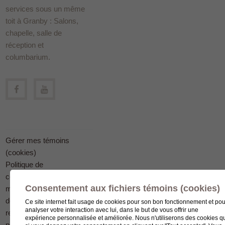
services sous un même
toit à Granby : Salons,
chapelle, salle de
réception et
columbarium.
Gérer mes témoins
(cookies)
Politique de
confidentialité en
Consentement aux fichiers témoins (cookies)
matière
de protection des
Ce site internet fait usage de cookies pour son bon fonctionnement et pou
analyser votre interaction avec lui, dans le but de vous offrir une
renseignements
expérience personnalisée et améliorée. Nous n'utiliserons des cookies q
personnels