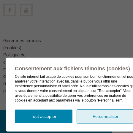
Gérer mes témoins
(cookies)
Politique de
confidentialité en
Consentement aux fichiers témoins (cookies)
matière
de protection des
Ce site internet fait usage de cookies pour son bon fonctionnement et pou
analyser votre interaction avec lui, dans le but de vous offrir une
renseignements
expérience personnalisée et améliorée. Nous n'utiliserons des cookies q
personnels
si vous donnez votre consentement en cliquant sur "Tout accepter". Vous
avez également la possibilité de gérer vos préférences en matière de
cookies en accédant aux paramètres via le bouton "Personnaliser".
Tout accepter
Personnaliser
© Complexe funéraire LeSieur 2023.
Création de site Internet
WordPress par bl.solutions
.