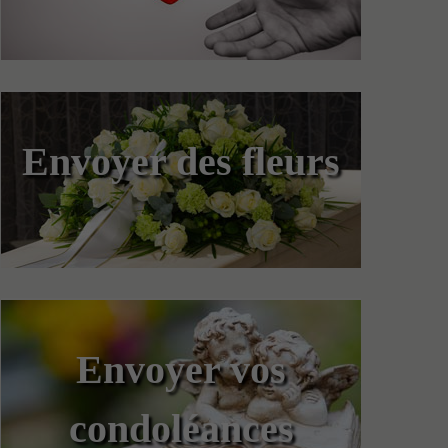
Envoyer des fleurs
Envoyer vos
condoléances