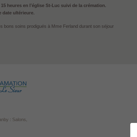
15 heures en l’église St-Luc suivi de la crémation.
date ultérieure.
les bons soins prodigués à Mme Ferland durant son séjour
anby : Salons,