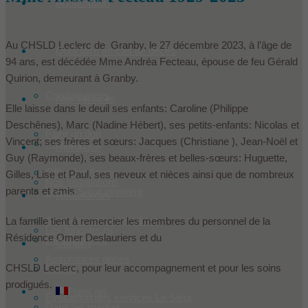
Aquamation
Au CHSLD Leclerc de Granby, le 27 décembre 2023, à l’âge de
Quoi faire en cas de décès
94 ans, est décédée Mme Andréa Fecteau, épouse de feu Gérald
Quirion, demeurant à Granby.
Condoléances
Nos services
Elle laisse dans le deuil ses enfants: Caroline (Philippe
Deschênes), Marc (Nadine Hébert), ses petits-enfants: Nicolas et
Faire un don
Vincent; ses frères et sœurs: Jacques (Christiane ), Jean-Noël et
Produits
Historique
Guy (Raymonde), ses beaux-frères et belles-sœurs: Huguette,
Offrir des fleurs
Gilles, Lise et Paul, ses neveux et nièces ainsi que de nombreux
Nos installations
parents et amis.
Les Le Sieur innovent
Ressources
Arrangements préalables
La famille tient à remercier les membres du personnel de la
Les fondateurs
Résidence Omer Deslauriers et du
Hébergement
Contact
Assurances décès
CHSLD Leclerc, pour leur accompagnement et pour les soins
Équipe
prodigués.
Français
Évaluation des services Le Sieur
Dans les médias