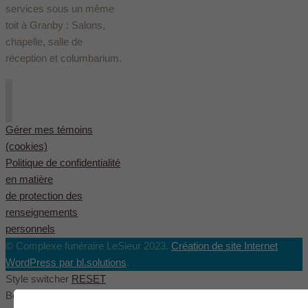
services sous un même
toit à Granby : Salons,
chapelle, salle de
réception et columbarium.
Gérer mes témoins
(cookies)
Politique de confidentialité
en matière
de protection des
renseignements
personnels
© Complexe funéraire LeSieur 2023.
Création de site Internet
WordPress par bl.solutions
.
Style switcher
RESET
Body styles