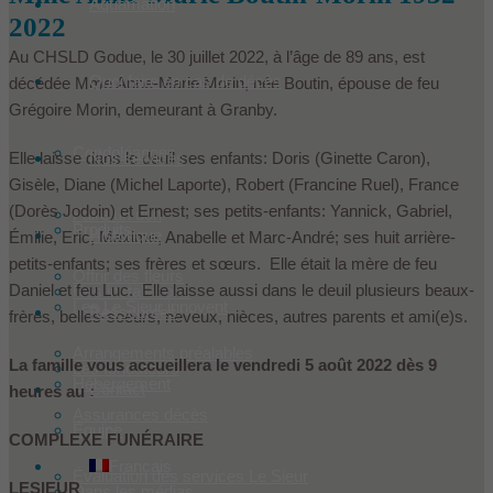
Aquamation
2022
Au CHSLD Godue, le 30 juillet 2022, à l’âge de 89 ans, est
Quoi faire en cas de décès
décédée Mme Anne-Marie Morin, née Boutin, épouse de feu
Grégoire Morin, demeurant à Granby.
Condoléances
Nos services
Elle laisse dans le deuil ses enfants: Doris (Ginette Caron),
Gisèle, Diane (Michel Laporte), Robert (Francine Ruel), France
(Dorès Jodoin) et Ernest; ses petits-enfants: Yannick, Gabriel,
Faire un don
Produits
Historique
Émilie, Eric, Maxime, Anabelle et Marc-André; ses huit arrière-
petits-enfants; ses frères et sœurs. Elle était la mère de feu
Offrir des fleurs
Daniel et feu Luc. Elle laisse aussi dans le deuil plusieurs beaux-
Nos installations
Les Le Sieur innovent
Ressources
frères, belles-soeurs, neveux, nièces, autres parents et ami(e)s.
Arrangements préalables
La famille vous accueillera le vendredi 5 août 2022 dès 9
Les fondateurs
Hébergement
Contact
heures au :
Assurances décès
Équipe
COMPLEXE FUNÉRAIRE
Français
Évaluation des services Le Sieur
LESIEUR
Dans les médias