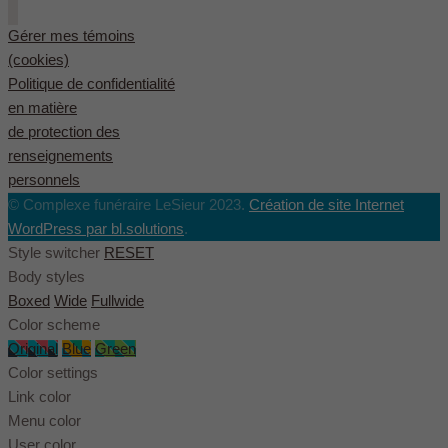
Gérer mes témoins
(cookies)
Politique de confidentialité
en matière
de protection des
renseignements
personnels
© Complexe funéraire LeSieur 2023.
Création de site Internet
WordPress par bl.solutions
.
Style switcher
RESET
Body styles
Boxed
Wide
Fullwide
Color scheme
Original
Blue
Green
Color settings
Link color
Menu color
User color