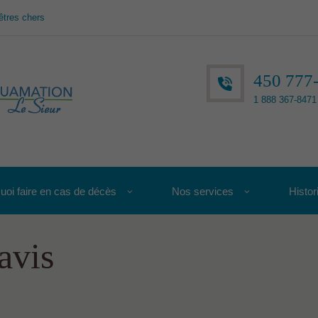
êtres chers
450 777
1 888 367-8471 
uoi faire en cas de décès
Nos services
Histor
avis