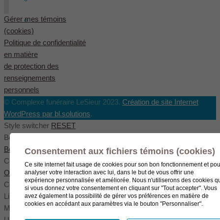
Gérer mes témoins
English
(
Anglais
)
(cookies)
Politique de confidentialité
en matière
de protection des
renseignements
personnels
© Complexe funéraire LeSieur 2023.
Création de site Internet
WordPress par bl.solutions
.
Style switcher
RESET
Body styles
Boxed
Wide
Fullwide
Consentement aux fichiers témoins (cookies)
Color scheme
Ce site internet fait usage de cookies pour son bon fonctionnement et pou
Original
Blue
Green
analyser votre interaction avec lui, dans le but de vous offrir une
expérience personnalisée et améliorée. Nous n'utiliserons des cookies q
Color settings
si vous donnez votre consentement en cliquant sur "Tout accepter". Vous
Link color
avez également la possibilité de gérer vos préférences en matière de
cookies en accédant aux paramètres via le bouton "Personnaliser".
Menu color
User color