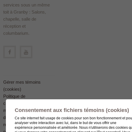
services sous un même
toit à Granby : Salons,
chapelle, salle de
réception et
columbarium.
Gérer mes témoins
(cookies)
Politique de
confidentialité en
Consentement aux fichiers témoins (cookies)
matière
de protection des
Ce site internet fait usage de cookies pour son bon fonctionnement et pou
analyser votre interaction avec lui, dans le but de vous offrir une
renseignements
expérience personnalisée et améliorée. Nous n'utiliserons des cookies q
personnels