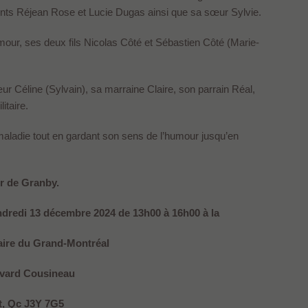
rents Réjean Rose et Lucie Dugas ainsi que sa sœur Sylvie.
mour, ses deux fils Nicolas Côté et Sébastien Côté (Marie-
ur Céline (Sylvain), sa marraine Claire, son parrain Réal,
itaire.
maladie tout en gardant son sens de l’humour jusqu’en
r de Granby.
ndredi 13 décembre 2024 de 13h00 à 16h00 à la
aire du Grand-Montréal
evard Cousineau
t, Qc J3Y 7G5