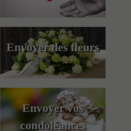
Envoyer des fleurs
Envoyer vos
condoléances