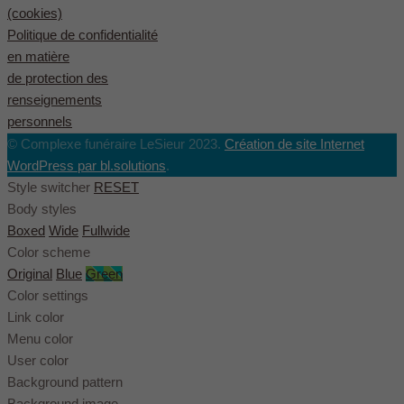
(cookies)
Politique de confidentialité
en matière
de protection des
renseignements
personnels
© Complexe funéraire LeSieur 2023.
Création de site Internet
WordPress par bl.solutions
.
Style switcher
RESET
Body styles
Boxed
Wide
Fullwide
Color scheme
Original
Blue
Green
Color settings
Link color
Menu color
User color
Background pattern
Background image