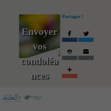
Partager !
Envoyer
vos
condoléa
nces