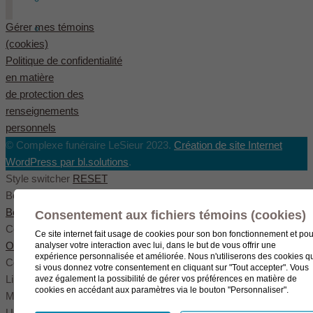
Gérer mes témoins
English
(
Anglais
)
(cookies)
Politique de confidentialité
en matière
de protection des
renseignements
personnels
© Complexe funéraire LeSieur 2023.
Création de site Internet
WordPress par bl.solutions
.
Style switcher
RESET
Body styles
Boxed
Wide
Fullwide
Consentement aux fichiers témoins (cookies)
Color scheme
Ce site internet fait usage de cookies pour son bon fonctionnement et pou
Original
Blue
Green
analyser votre interaction avec lui, dans le but de vous offrir une
expérience personnalisée et améliorée. Nous n'utiliserons des cookies q
Color settings
si vous donnez votre consentement en cliquant sur "Tout accepter". Vous
Link color
avez également la possibilité de gérer vos préférences en matière de
cookies en accédant aux paramètres via le bouton "Personnaliser".
Menu color
User color