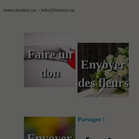
www.lesieur.ca – info@lesieur.ca
Faire un
Envoyer
don
des fleurs
Partager !
Envoyer