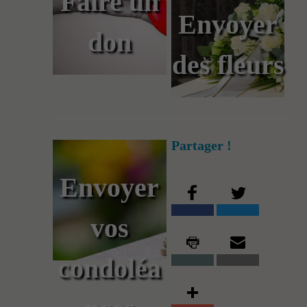
Faire un
Envoyer
don
des fleurs
Partager !
Envoyer
vos
condoléa