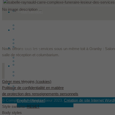
No image description ...
Condoléances
Nos services
Faire un don
Produits
Historique
Offrir des fleurs
Nos installations
Les Le Sieur innovent
Ressources
Nous offrons tous les services sous un même toit à Granby : Salons
salle de réception et columbarium.
Arrangements préalables
Les fondateurs
Hébergement
Contact
Assurances décès
Équipe
Gérer mes témoins (cookies)
Français
Évaluation des services Le Sieur
Politique de confidentialité en matière
Dans les médias
de protection des renseignements personnels
© Complexe funéraire LeSieur 2023.
Création de site Internet Word
English
(
Anglais
)
Style switcher
RESET
Body styles