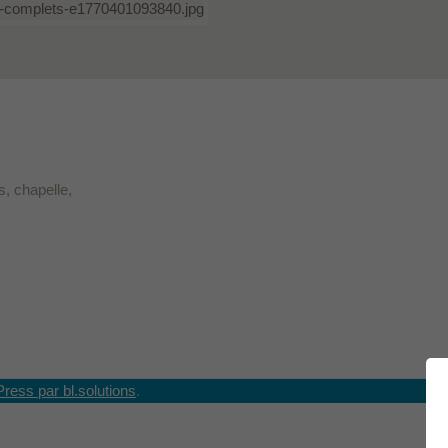
, chapelle,
Press par bl.solutions
.