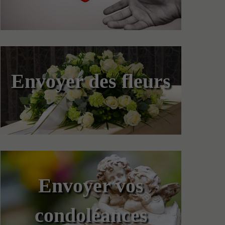
Envoyer des fleurs
Envoyer vos
condoléances