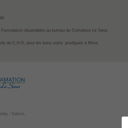
té.
 Formulaires disponibles au bureau du Complexe Le Sieur.
ensifs du C.H.G. pour les bons soins prodigués à Mme.
anby : Salons,