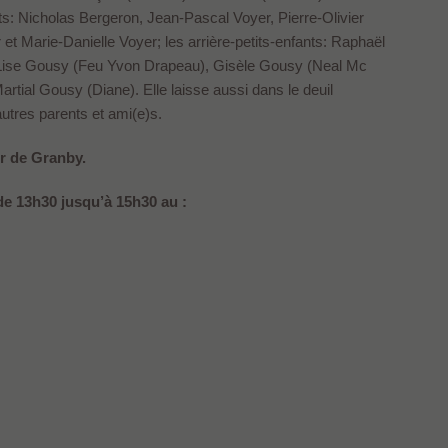
ts: Nicholas Bergeron, Jean-Pascal Voyer, Pierre-Olivier
et Marie-Danielle Voyer; les arrière-petits-enfants: Raphaël
: Lise Gousy (Feu Yvon Drapeau), Gisèle Gousy (Neal Mc
rtial Gousy (Diane). Elle laisse aussi dans le deuil
utres parents et ami(e)s.
r de Granby.
 de 13h30 jusqu’à 15h30 au :