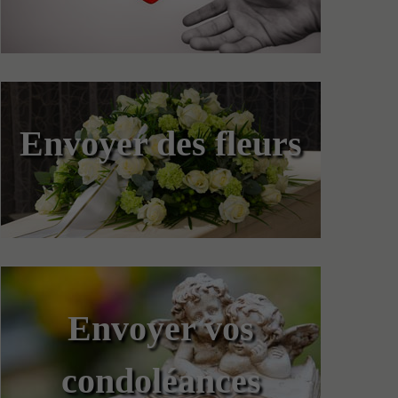
Envoyer des fleurs
Envoyer vos
condoléances