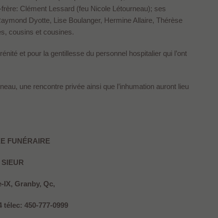
frère: Clément Lessard (feu Nicole Létourneau); ses
Raymond Dyotte, Lise Boulanger, Hermine Allaire, Thérèse
s, cousins et cousines.
nité et pour la gentillesse du personnel hospitalier qui l’ont
eau, une rencontre privée ainsi que l’inhumation auront lieu
E FUNÉRAIRE
 SIEUR
e-IX, Granby, Qc,
4 télec: 450-777-0999