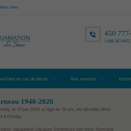
êtres chers
450 777
1 888 367-8471 
uoi faire en cas de décès
Nos services
Histor
rneau 1948-2026
ranby, le 25 juin 2026, à l’âge de 78 ans, est décédée Mme
t à Granby.
sa sœur: Jacqueline (Jacques Généreux); son frère: Normand