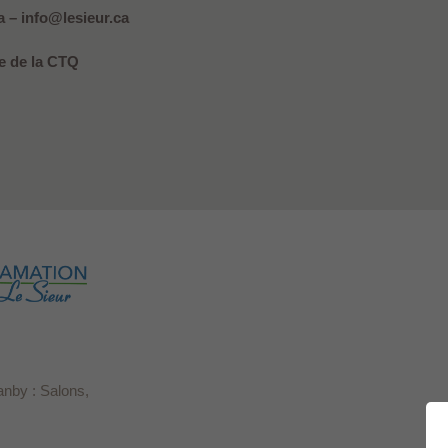
 – info@lesieur.ca
 de la CTQ
anby : Salons,