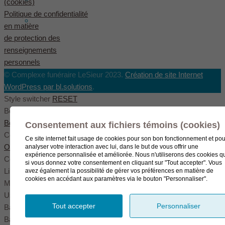
(cookies)
Politique de confidentialité
English
(
Anglais
)
en matière
de protection des
renseignements
personnels
© Complexe funéraire LeSieur 2023.
Création de site Internet
WordPress par bl.solutions
.
Style switcher
RESET
Body styles
Boxed
Wide
Fullwide
Consentement aux fichiers témoins (cookies)
Color scheme
Ce site internet fait usage de cookies pour son bon fonctionnement et pou
Original
Blue
Green
analyser votre interaction avec lui, dans le but de vous offrir une
expérience personnalisée et améliorée. Nous n'utiliserons des cookies q
Color settings
si vous donnez votre consentement en cliquant sur "Tout accepter". Vous
Link color
avez également la possibilité de gérer vos préférences en matière de
cookies en accédant aux paramètres via le bouton "Personnaliser".
Menu color
User color
Tout accepter
Personnaliser
Background pattern
Background image