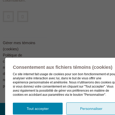
columbarium.
Gérer mes témoins
(cookies)
Politique de
confidentialité en
Consentement aux fichiers témoins (cookies)
matière
de protection des
Ce site internet fait usage de cookies pour son bon fonctionnement et pou
analyser votre interaction avec lui, dans le but de vous offrir une
renseignements
expérience personnalisée et améliorée. Nous n'utiliserons des cookies q
personnels
si vous donnez votre consentement en cliquant sur "Tout accepter". Vous
avez également la possibilité de gérer vos préférences en matière de
cookies en accédant aux paramètres via le bouton "Personnaliser".
Tout accepter
Personnaliser
© Complexe funéraire LeSieur 2023.
Création de site Internet