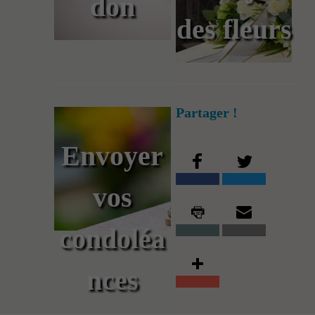
don
des fleurs
Partager !
Envoyer
vos
condoléa
nces