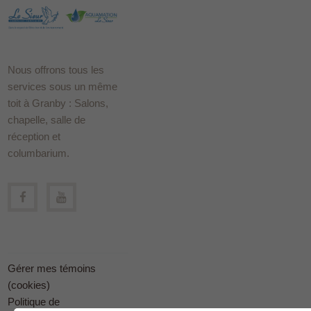
Nous offrons tous les
services sous un même
toit à Granby : Salons,
chapelle, salle de
réception et
columbarium.
Gérer mes témoins
(cookies)
Politique de