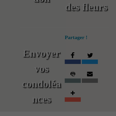
des fleurs
Partager !
Envoyer
vos
condoléa
nces