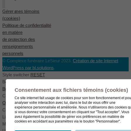
Gérer mes témoins
English
(
Anglais
)
(cookies)
Politique de confidentialité
en matière
de protection des
renseignements
personnels
© Complexe funéraire LeSieur 2023.
Création de site Internet
WordPress par bl.solutions
.
Style switcher
RESET
Body styles
Boxed
Wide
Fullwide
Consentement aux fichiers témoins (cookies)
Color scheme
Ce site internet fait usage de cookies pour son bon fonctionnement et pou
Original
Blue
Green
analyser votre interaction avec lui, dans le but de vous offrir une
expérience personnalisée et améliorée. Nous n'utiliserons des cookies q
Color settings
si vous donnez votre consentement en cliquant sur "Tout accepter". Vous
Link color
avez également la possibilité de gérer vos préférences en matière de
cookies en accédant aux paramètres via le bouton "Personnaliser".
Menu color
User color