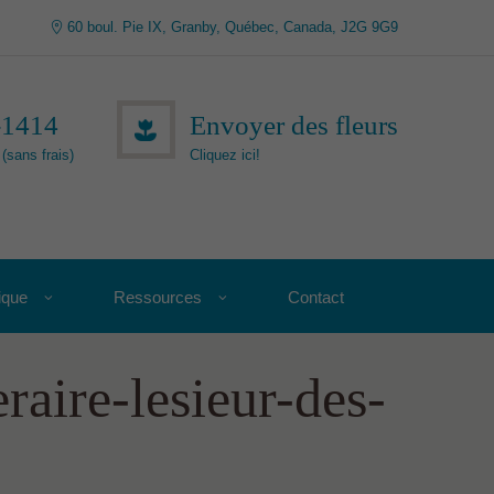
60 boul. Pie IX, Granby, Québec, Canada, J2G 9G9
-1414
Envoyer des fleurs
(sans frais)
Cliquez ici!
ique
Ressources
Contact
aire-lesieur-des-