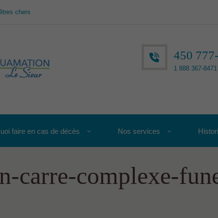
êtres chers
450 777
1 888 367-8471 
uoi faire en cas de décès
Nos services
Histor
-carre-complexe-funer