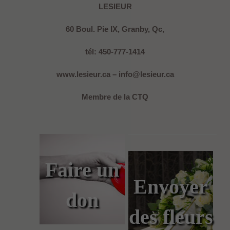
LESIEUR
60 Boul. Pie IX, Granby, Qc,
tél: 450-777-1414
www.lesieur.ca – info@lesieur.ca
Membre de la CTQ
Faire un
Envoyer
don
des fleurs