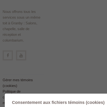
Nous offrons tous les
services sous un même
toit à Granby : Salons,
chapelle, salle de
réception et
columbarium.
Gérer mes témoins
(cookies)
Politique de
confidentialité en
Consentement aux fichiers témoins (cookies)
matière