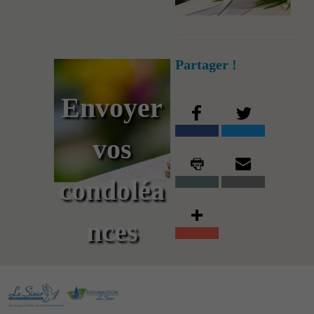
Partager !
Envoyer
vos
condoléa
nces