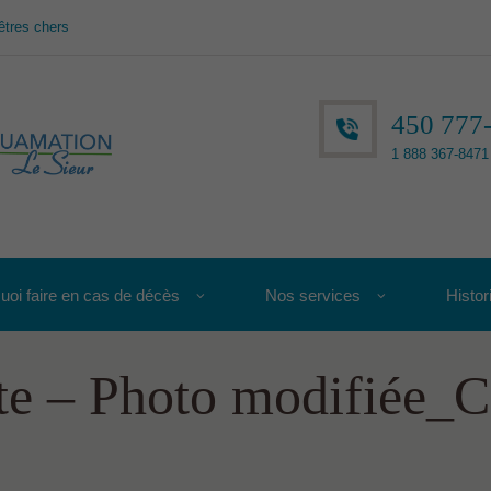
êtres chers
450 777
1 888 367-8471 
uoi faire en cas de décès
Nos services
Histor
te – Photo modifiée_C