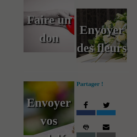
Faire un
Envoyer
don
des fleurs
Partager !
Envoyer
vos