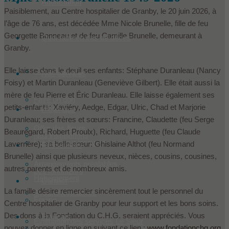
Aquamation
Paisiblement, au Centre hospitalier de Granby, le 20 juin 2026, à
l’âge de 76 ans, est décédée Mme Nicole Brunelle, fille de feu
Georgette Bonneau et de feu Camille Brunelle, demeurant à
Quoi faire en cas de décès
Granby.
Elle laisse dans le deuil ses enfants: Stéphane Duranleau (Nancy
Condoléances
Nos services
Foisy) et Martin Duranleau (Geneviève Gilbert). Elle était aussi la
mère de feu Pierre et Éric Duranleau. Elle laisse également ses
Faire un don
Produits
petits-enfants: Xaviéry, Aedge, Edgar, Ulric, Chad et Marjorie
Historique
Duranleau; ses frères et sœurs: Francine, Claudette (feu Serge
Offrir des fleurs
Beauregard, Robert Proulx), Richard, Huguette (feu Claude
Nos installations
Les Le Sieur innovent
Laverrière); sa belle-sœur: Ghislaine Althot (feu Normand
Ressources
Brunelle) ainsi que plusieurs neveux, nièces, cousins, cousines,
Arrangements préalables
autres parents et de nombreux amis.
Les fondateurs
Hébergement
Contact
La famille désire remercier sincèrement tout le personnel du
Assurances décès
Équipe
Centre hospitalier de Granby pour leur support et les bons soins.
Des dons à la Fondation du C.H.G. seraient appréciés. Vous
Français
Évaluation des services Le Sieur
pouvez donner en ligne en suivant ce lien :
www.fondationchg.org
Dans les médias