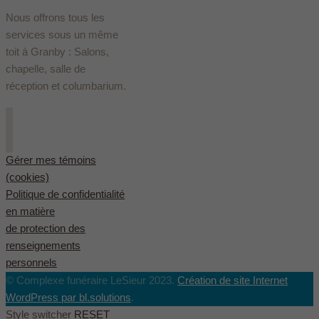
Nous offrons tous les
services sous un même
toit à Granby : Salons,
chapelle, salle de
réception et columbarium.
Gérer mes témoins
(cookies)
Politique de confidentialité
en matière
de protection des
renseignements
personnels
© Complexe funéraire LeSieur 2023.
Création de site Internet
WordPress par bl.solutions
.
Style switcher
RESET