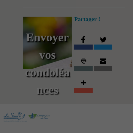
Partager !
Envoyer
vos
condoléa
nces