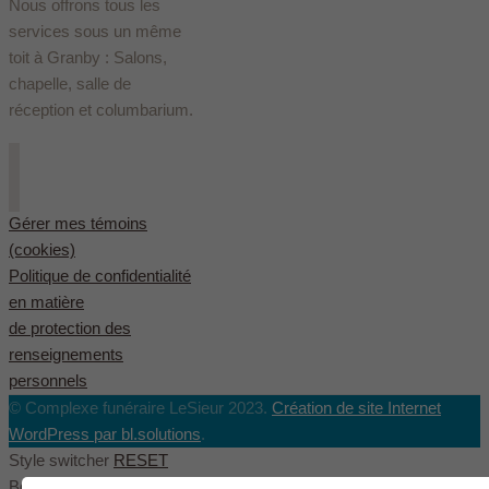
Nous offrons tous les
services sous un même
toit à Granby : Salons,
chapelle, salle de
réception et columbarium.
Gérer mes témoins
(cookies)
Politique de confidentialité
en matière
de protection des
renseignements
personnels
© Complexe funéraire LeSieur 2023.
Création de site Internet
WordPress par bl.solutions
.
Style switcher
RESET
Body styles