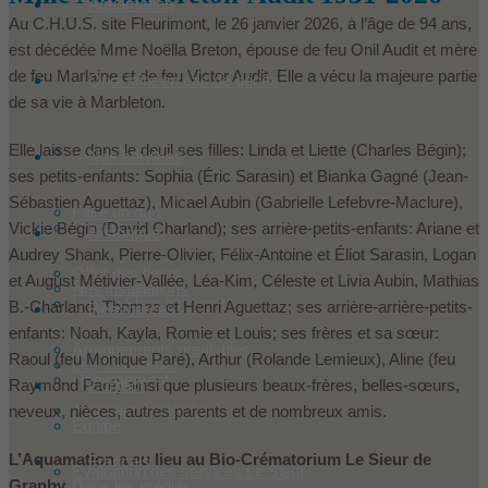
Aquamation
Au C.H.U.S. site Fleurimont, le 26 janvier 2026, à l’âge de 94 ans,
est décédée Mme Noëlla Breton, épouse de feu Onil Audit et mère
de feu Marlaine et de feu Victor Audit. Elle a vécu la majeure partie
Quoi faire en cas de décès
de sa vie à Marbleton.
Elle laisse dans le deuil ses filles: Linda et Liette (Charles Bégin);
Condoléances
Nos services
ses petits-enfants: Sophia (Éric Sarasin) et Bianka Gagné (Jean-
Sébastien Aguettaz), Micael Aubin (Gabrielle Lefebvre-Maclure),
Faire un don
Produits
Vickie Bégin (David Charland); ses arrière-petits-enfants: Ariane et
Historique
Audrey Shank, Pierre-Olivier, Félix-Antoine et Éliot Sarasin, Logan
Offrir des fleurs
et August Métivier-Vallée, Léa-Kim, Céleste et Livia Aubin, Mathias
Nos installations
Les Le Sieur innovent
B.-Charland, Thomas et Henri Aguettaz; ses arrière-arrière-petits-
Ressources
enfants: Noah, Kayla, Romie et Louis; ses frères et sa sœur:
Arrangements préalables
Raoul (feu Monique Paré), Arthur (Rolande Lemieux), Aline (feu
Les fondateurs
Hébergement
Contact
Raymond Paré) ainsi que plusieurs beaux-frères, belles-sœurs,
Assurances décès
neveux, nièces, autres parents et de nombreux amis.
Équipe
L’Aquamation a eu lieu au Bio-Crématorium Le Sieur de
Français
Évaluation des services Le Sieur
Granby.
Dans les médias