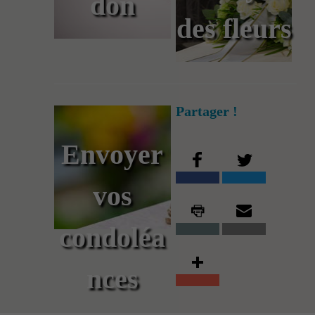
don
des fleurs
Partager !
Envoyer
vos
condoléa
nces