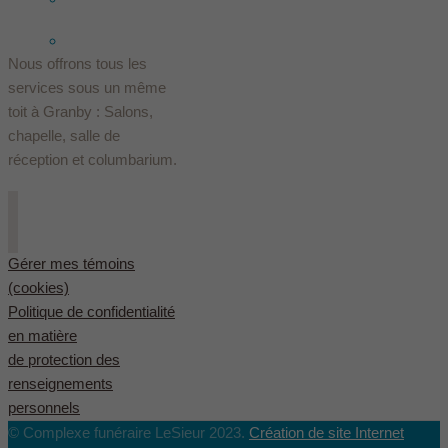
English
(
Anglais
)
Nous offrons tous les
services sous un même
toit à Granby : Salons,
chapelle, salle de
réception et columbarium.
Gérer mes témoins
(cookies)
Politique de confidentialité
en matière
de protection des
renseignements
personnels
© Complexe funéraire LeSieur 2023.
Création de site Internet