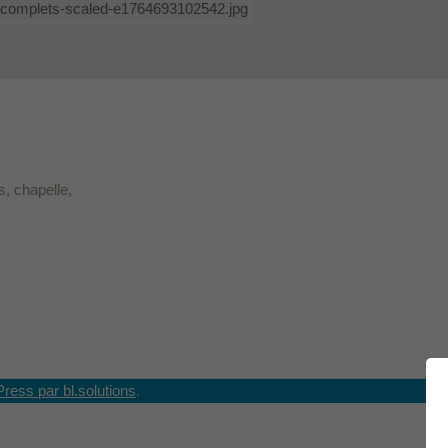
, chapelle,
Press par bl.solutions
.