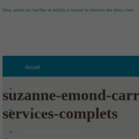
Nous aidons les familles et ami(e)s à honorer la mémoire des êtres chers
Accueil
Avis de décès
suzanne-emond-carre
services-complets
Aquamation
Quoi faire en cas de décès