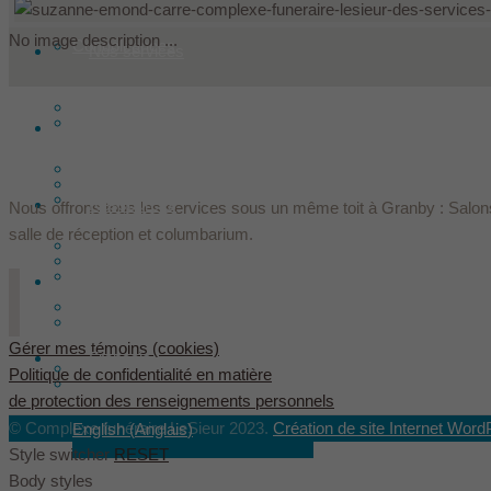
No image description ...
Condoléances
Nos services
Faire un don
Produits
Historique
Offrir des fleurs
Nos installations
Les Le Sieur innovent
Ressources
Nous offrons tous les services sous un même toit à Granby : Salons
salle de réception et columbarium.
Arrangements préalables
Les fondateurs
Hébergement
Contact
Assurances décès
Équipe
Gérer mes témoins (cookies)
Français
Évaluation des services Le Sieur
Politique de confidentialité en matière
Dans les médias
de protection des renseignements personnels
© Complexe funéraire LeSieur 2023.
Création de site Internet Word
English
(
Anglais
)
Style switcher
RESET
Body styles