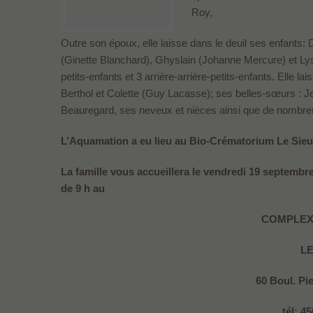
Roy,
Outre son époux, elle laisse dans le deuil ses enfants:
(Ginette Blanchard), Ghyslain (Johanne Mercure) et Lyse
petits-enfants et 3 arrière-arrière-petits-enfants. Elle l
Berthol et Colette (Guy Lacasse); ses belles-sœurs : J
Beauregard, ses neveux et nièces ainsi que de nombreu
L’Aquamation a eu lieu au Bio-Crématorium Le Sieu
La famille vous accueillera le vendredi 19 septembr
de 9 h au
COMPLEX
L
60 Boul. Pi
tél: 4