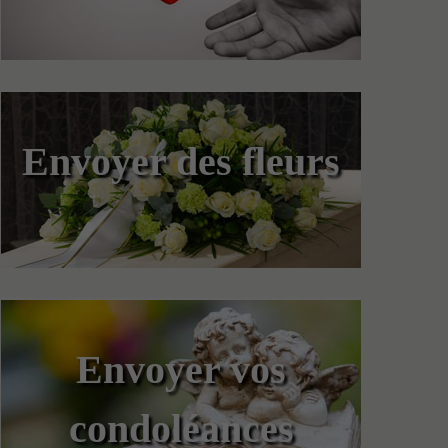
Envoyer des fleurs
Envoyer vos
condoléances