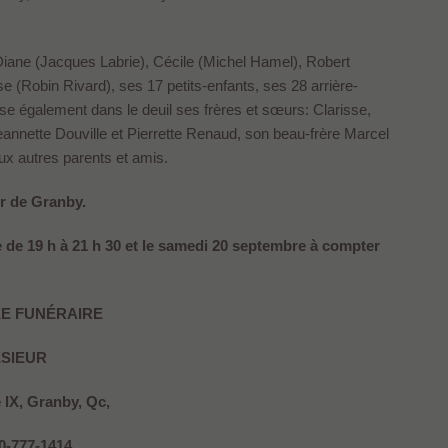
 Diane (Jacques Labrie), Cécile (Michel Hamel), Robert
 (Robin Rivard), ses 17 petits-enfants, ses 28 arrière-
aisse également dans le deuil ses frères et sœurs: Clarisse,
eannette Douville et Pierrette Renaud, son beau-frère Marcel
x autres parents et amis.
r de Granby.
e de 19 h à 21 h 30 et le samedi 20 septembre à compter
E FUNÉRAIRE
ESIEUR
e IX, Granby, Qc,
50-777-1414