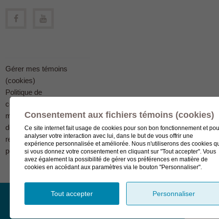
Gérer mes témoins
(cookies)
Politique de
confidentialité en
Consentement aux fichiers témoins (cookies)
matière
de protection des
Ce site internet fait usage de cookies pour son bon fonctionnement et pou
analyser votre interaction avec lui, dans le but de vous offrir une
renseignements
expérience personnalisée et améliorée. Nous n'utiliserons des cookies q
personnels
si vous donnez votre consentement en cliquant sur "Tout accepter". Vous
avez également la possibilité de gérer vos préférences en matière de
cookies en accédant aux paramètres via le bouton "Personnaliser".
Tout accepter
Personnaliser
© Complexe funéraire LeSieur 2023.
Création de site Internet
WordPress par bl.solutions
.