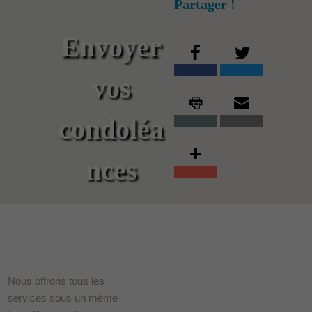
Partager !
Envoyer
vos
condoléa
nces
Nous offrons tous les
services sous un même