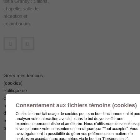
toit à Granby : Salons,
chapelle, salle de
réception et
columbarium.
Gérer mes témoins
(cookies)
Politique de
confidentialité en
Consentement aux fichiers témoins (cookies)
matière
de protection des
Ce site internet fait usage de cookies pour son bon fonctionnement et pou
analyser votre interaction avec lui, dans le but de vous offrir une
renseignements
expérience personnalisée et améliorée. Nous n'utiliserons des cookies q
personnels
si vous donnez votre consentement en cliquant sur "Tout accepter". Vous
avez également la possibilité de gérer vos préférences en matière de
cookies en accédant aux paramètres via le bouton "Personnaliser".