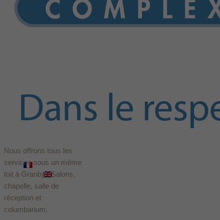
Offrir des fleurs
Nos services
Produits
Nos installations
Arrangements préalables
Assurances décès
Évaluation des services Le Sieur
Historique
Les Le Sieur innovent
Les fondateurs
Équipe
Dans les médias
Ressources
Hébergement
Nous offrons tous les
Contact
services sous un même
Français
toit à Granby : Salons,
English
(
Anglais
)
chapelle, salle de
réception et
columbarium.