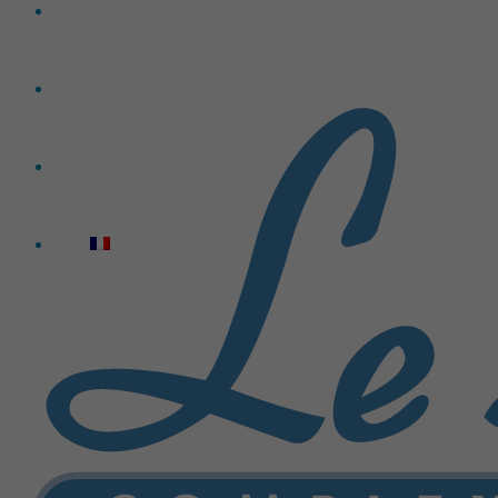
Historique
Ressources
Contact
Français
Accueil
Avis de décès
Aquamation
Quoi faire en cas de décès
Condoléances
Faire un don