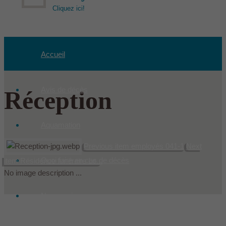
Cliquez ici!
Accueil
Avis de décès
Réception
Aquamation
Previous item
employés 041-1
Next
Quoi faire en cas de décès
item
Résidence funéraire Le...
No image description ...
Nos services