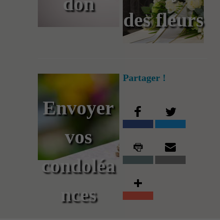
don
des fleurs
Partager !
Envoyer
vos
condoléa
nces