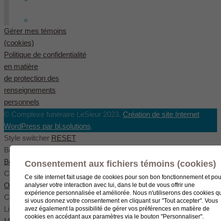
English
(
Anglais
)
Gérer mes témoins
(cookies)
Politique de confidentialité
en matière
de protection des
renseignements
personnels
© Complexe funéraire LeSieur 2023.
Création de site Internet
WordPress par bl.solutions
.
Style switcher
RESET
Body styles
Boxed
Wide
Fullwide
Consentement aux fichiers témoins (cookies)
Color scheme
Ce site internet fait usage de cookies pour son bon fonctionnement et pou
Original
Blue
Green
analyser votre interaction avec lui, dans le but de vous offrir une
expérience personnalisée et améliorée. Nous n'utiliserons des cookies q
Color settings
si vous donnez votre consentement en cliquant sur "Tout accepter". Vous
Link color
avez également la possibilité de gérer vos préférences en matière de
cookies en accédant aux paramètres via le bouton "Personnaliser".
Menu color